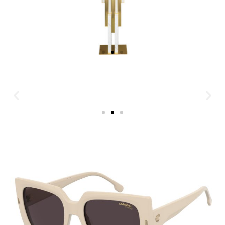
Luminaire Limelight
(design Fabrice Berrux),
Roche Bobois