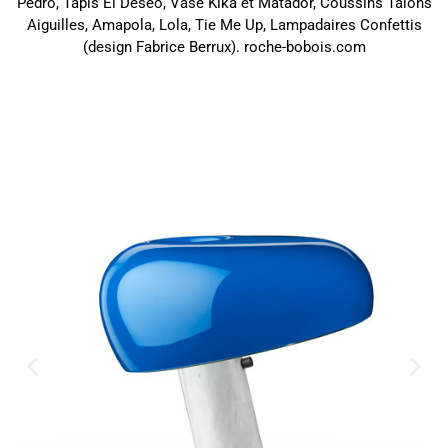
Pedro, Tapis El Deseo, Vase Kika et Matador, Coussins Talons
Aiguilles, Amapola, Lola, Tie Me Up, Lampadaires Confettis
(design Fabrice Berrux). roche-bobois.com