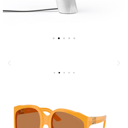
Lampe de table Snoopy
(Achille et Pier Giacomo
Castiglioni, 1967), Flos