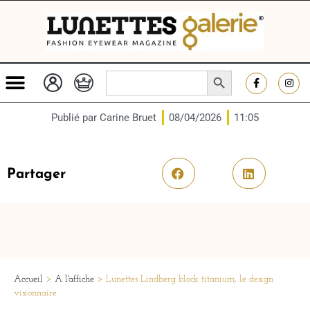
SEARCH BUTTON
Search
for:
Publié par
Carine Bruet
08/04/2026
11:05
Partager
Accueil
>
A l'affiche
>
Lunettes Lindberg block titanium, le design
visionnaire