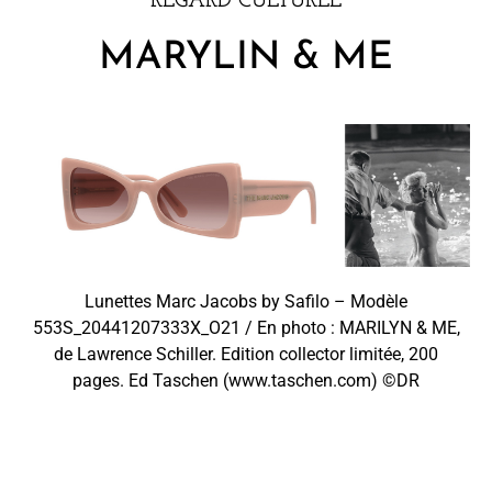
REGARD CULTUREL
MARYLIN & ME
Lunettes Marc Jacobs by Safilo – Modèle
553S_20441207333X_O21
/ En photo :
MARILYN & ME,
de Lawrence Schiller. Edition collector limitée, 200
pages.
Ed Taschen (www.taschen.com) ©DR