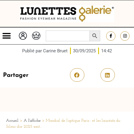
SEARCH BUTTON
Search
for:
Publié par
Carine Bruet
30/09/2025
14:42
Partager
Accueil
>
A l'affiche
>
Mondial de l’optique Paris : et les lauréats du
Silmo d’or 2025 sont…