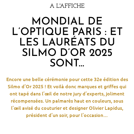
A L'AFFICHE
MONDIAL DE
L’OPTIQUE PARIS : ET
LES LAURÉATS DU
SILMO D’OR 2025
SONT…
Encore une
belle cérémonie
pour
cette
32
e
édition des
Silmo
d’Or 2025
!
Et voilà donc
marques et griffes qui
ont tapé dans l’œil de notre jury d’experts
, joliment
récompensées
.
Un palmarès haut en couleurs, sous
l’œil avisé du couturier
et designer
Olivier Lapidus,
président
d’un soir
,
pour l’occasio
n…