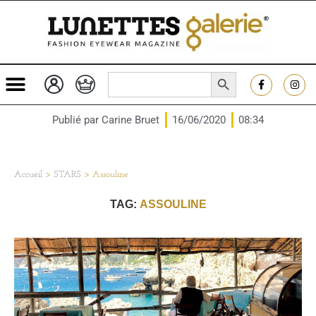
SEARCH BUTTON
Search
for:
Publié par
Carine Bruet
16/06/2020
08:34
Accueil
>
STARS
>
Assouline
TAG:
ASSOULINE