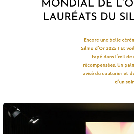
MONDIAL DE L’OP
LAURÉATS DU SI
Encore une
belle céré
Silmo
d’Or 2025
!
Et voi
tapé dans l’œil de 
récompensées
.
Un palm
avisé du couturier
et d
d’un soir