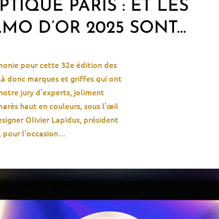
TIQUE PARIS : ET LES
LMO D’OR 2025 SONT…
monie
pour
cette
32
e
édition des
là donc
marques et griffes qui ont
notre jury d’experts
, joliment
arès haut en couleurs, sous l’œil
esigner
Olivier Lapidus,
président
,
pour l’occasio
n…