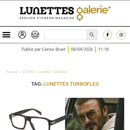
SEARCH BUTTON
Search
for:
Publié par
Carine Bruet
08/04/2026
11:18
Accueil
>
STARS
>
Lunettes Turboflex
TAG:
LUNETTES TURBOFLEX