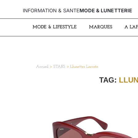
INFORMATION & SANTE
MODE & LUNETTERIE
MODE & LIFESTYLE
MARQUES
A L’A
Accueil
>
STARS
>
Llunettes Lacoste
TAG:
LLUN