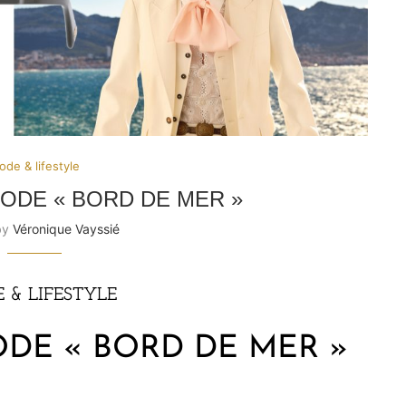
de & lifestyle
ODE « BORD DE MER »
by
Véronique Vayssié
 & LIFESTYLE
DE « BORD DE MER »