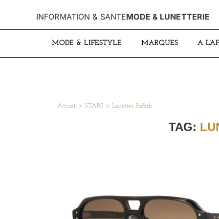
INFORMATION & SANTE
MODE & LUNETTERIE
MODE & LIFESTYLE
MARQUES
A L’A
Accueil
>
STARS
>
Lunettes Ba&sh
TAG:
LU