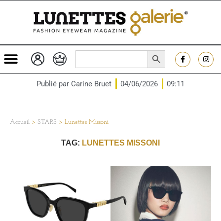
SEARCH BUTTON
Search
for:
Publié par
Carine Bruet
04/06/2026
09:11
Accueil
>
STARS
>
Lunettes Missoni
TAG:
LUNETTES MISSONI