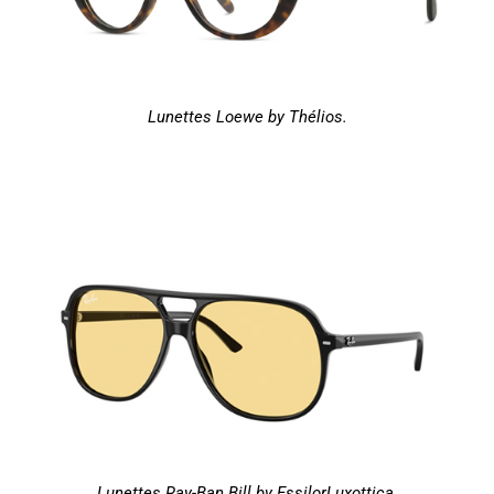
Lunettes Loewe by Thélios.
Lunettes Ray-Ban Bill by EssilorLuxottica.