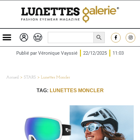
SEARCH BUTTON
Search
for:
Publié par
Véronique Vayssié
22/12/2025
11:03
Accueil
>
STARS
>
Lunettes Moncler
TAG:
LUNETTES MONCLER