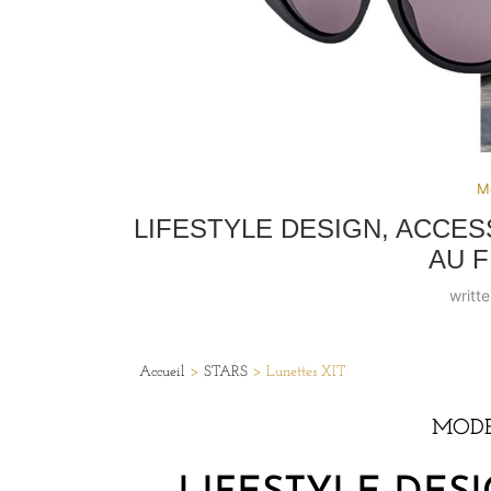
Mo
LIFESTYLE DESIGN, ACCES
AU 
writt
Accueil
>
STARS
>
Lunettes XIT
MODE