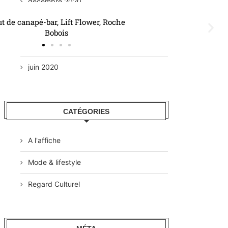
décembre 2020
octobre 2020
auteuil 44 en cuir, design made in
septembre 2020
France, Neology
juin 2020
CATÉGORIES
A l'affiche
Mode & lifestyle
Regard Culturel